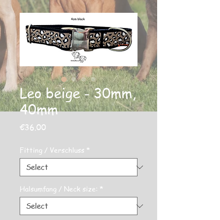
Leo beige - 30mm,
40mm
Price
€36.00
Fitting / Verschluss
*
Halsumfang / Neck size:
*