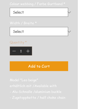
Colour webbing / Farbe Gurtband
*
Width / Breite
*
Quantity
*
Add to Cart
Model "Leo beige"
erhältlich mit /Available with
- Alu-Schnalle /aluminium buckle
- Zugstoppkette / half choke chain