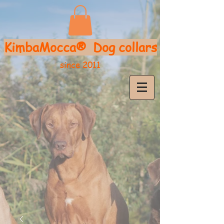
KimbaMocca®
D
og collars
since 2011