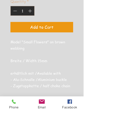
Quantity
*
Add to Cart
Model "Small Flowers" on brown 
webbing
Breite / Width 15mm 
erhältlich mit /Available with  
- Alu-Schnalle /Aluminium buckle
- Zugstoppkette / half choke chain
Produktsicherheitsinformationen
Phone
Email
Facebook
Die Halsbänder und Verschlüsse