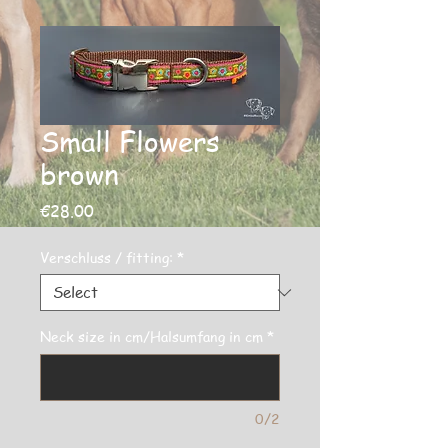
Small Flowers
brown
Price
€28.00
Verschluss / fitting:
*
Neck size in cm/Halsumfang in cm
*
0/2