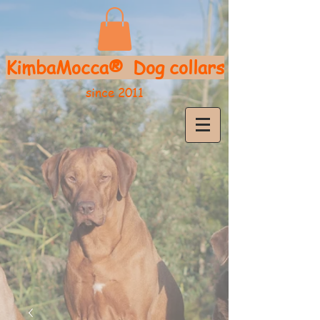
KimbaMocca®
D
og collars
since 2011