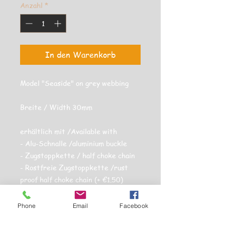
Anzahl
*
In den Warenkorb
Model "Seaside" on grey webbing
Breite / Width 30mm
erhältlich mit /Available with
- Alu-Schnalle /aluminium buckle
- Zugstoppkette / half choke chain
- Rostfreie Zugstoppkette /rust
proof half choke chain (+ €1.50)
Phone
Email
Facebook