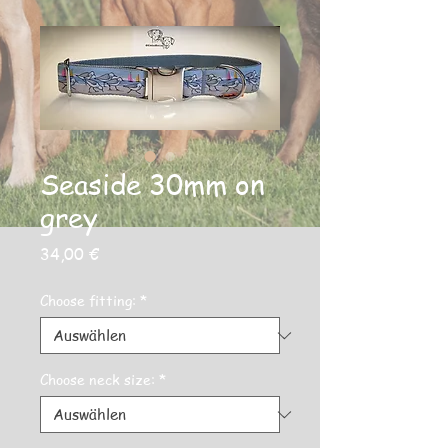
Seaside 30mm on
grey
Preis
34,00 €
Choose fitting:
*
Choose neck size:
*