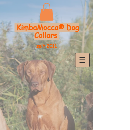
KimbaMocca®
Dog
Collars
seit 2011