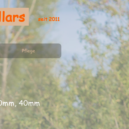
llars
seit 2011
Pflege
30mm, 40mm