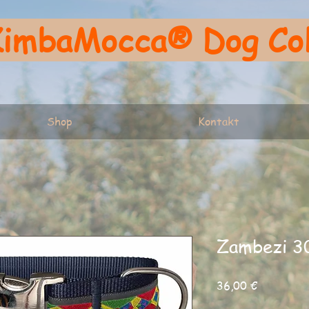
imbaMocca®
Dog Co
Shop
Kontakt
Zambezi 
Preis
36,00 €