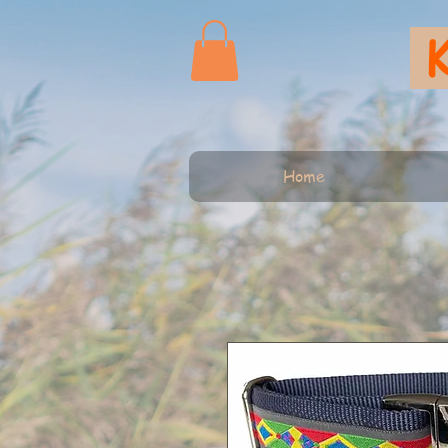
K
Home