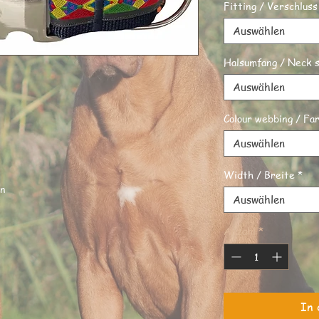
Fitting / Verschluss
Auswählen
Halsumfang / Neck s
Auswählen
Colour webbing / Fa
Auswählen
Width / Breite
*
in
Auswählen
Anzahl
*
In 