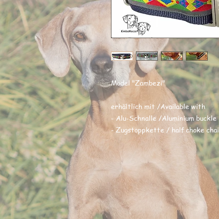
Model "Zambezi"
erhältlich mit /Available with
- Alu-Schnalle /Aluminium buckle
- Zugstoppkette / half choke cha