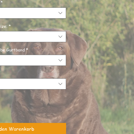
*
ize:
*
rbe Gurtband
*
den Warenkorb